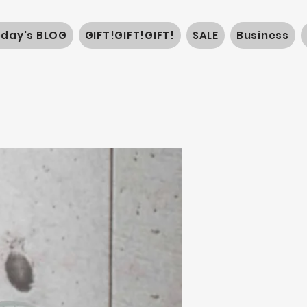
oday's BLOG
GIFT!GIFT!GIFT!
SALE
Business