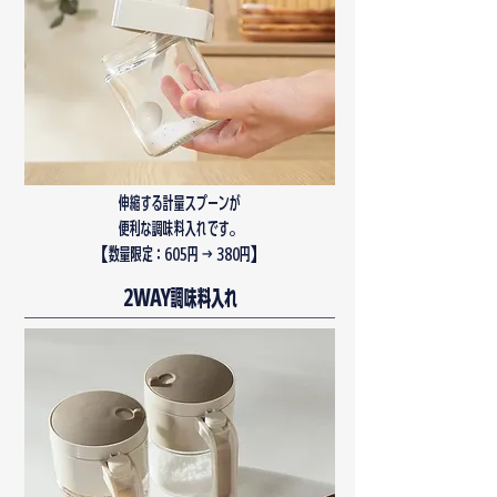
伸縮する計量スプーンが
便利な調味料入れです。
​【数量限定：605円 → 380円】
2WAY調味料入れ