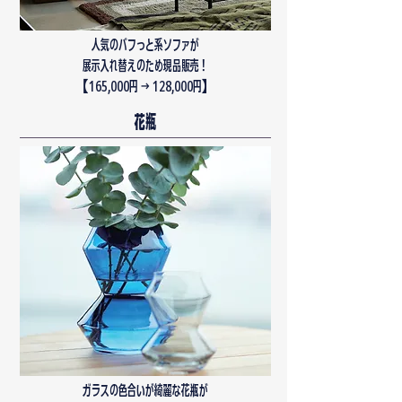
人気のバフっと系ソファが
展示入れ替えのため現品販売！
​【165,000円 → 128,000円】
花瓶
ガラスの色合いが綺麗な花瓶が