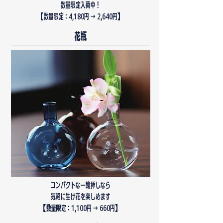
数量限定入荷中！
​【数量限定：4,180円 → 2,640円】
花瓶
コンパクトな一輪挿しなら
気軽に生け花を楽しめます
​【数量限定：1,100円 → 660円】