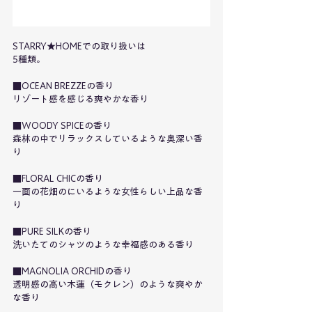
STARRY★HOMEでの取り扱いは
5種類。
■OCEAN BREZZEの香り
リゾート感を感じる爽やかな香り
■WOODY SPICEの香り
森林の中でリラックスしているような奥深い香
り
■FLORAL CHICの香り
一面の花畑のにいるような女性らしい上品な香
り
■PURE SILKの香り
洗いたてのシャツのような幸福感のある香り
■MAGNOLIA ORCHIDの香り
透明感の高い木蓮（モクレン）のような爽やか
な香り