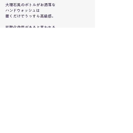
大理石風のボトルがお洒落な
ハンドウォッシュは
置くだけでうっすら高級感。
抗酸化作用があると言われる
ビタミンE配合のハンドソープ。
ホテルライクなインテリアを
目指したい方はぜひ！
癒される香りアイテムや