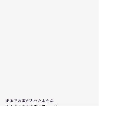
まるでお酒が入ったような
そんなお洒落なディフューザー。
ご自宅にも、贈り物にも。
香りものすら
ひと味違うを演出したいあなたに