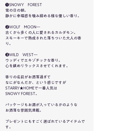
❶SNOWY　FOREST
雪の日の朝。
静かに幸福感を噛み締める様な優しい香り。
❷WOLF　MOON―
古くから多くの人に愛されるカルダモン。
スモーキーで熟成された落ちついた大人の香
り。
❸WILD　WEST―
ウッディでエキゾチックな香り。
心を鎮めリラックスさせてくれます。
香りの名前がお洒落過ぎて
なにがなんだか、という感じですが
STARRY★HOMEで一番人気は
SNOWY FOREST。
パッケージもお酒が入っているかのような
お洒落な雰囲気満載。
プレゼントにもすごく選ばれているアイテムで
す。