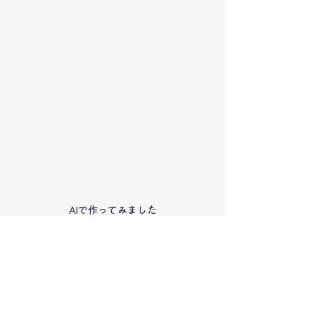
AIで作ってみました
明るい色のクッションが入ると
部屋も一気に明るく華やか！
今のSTARRYHOMEは
クッションが一番豊富な時期です！
是非手に取ってみてください。