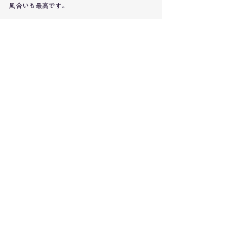
風合いも最高です。
水性塗装という塗装で仕上げ。
少しだけ薄い膜を張るような塗装で
天然木特有の割れや反り
水跡などに比較的強くなっております。
使い方の幅も広がる
伸長式ダイニングテーブル。
こんなテーブル、いかがですか？
INTERIOR
CRUSHCRASHPROJECT
TABLE