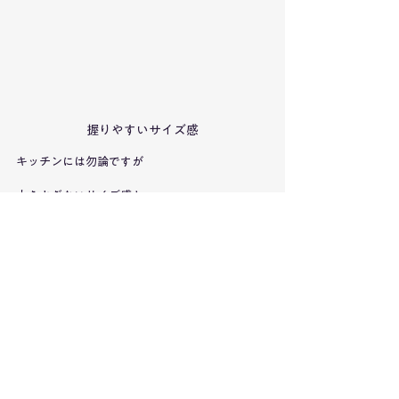
握りやすいサイズ感
キッチンには勿論ですが
大きすぎないサイズ感と
シンプルな色合いなので
卓上に常備するにも良さそう。
【スプーンはもう探さない】