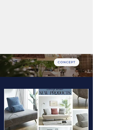
Personal life style shop
RELAXING
GOOD SLEEPING
BE YOURSELF
CONCEPT